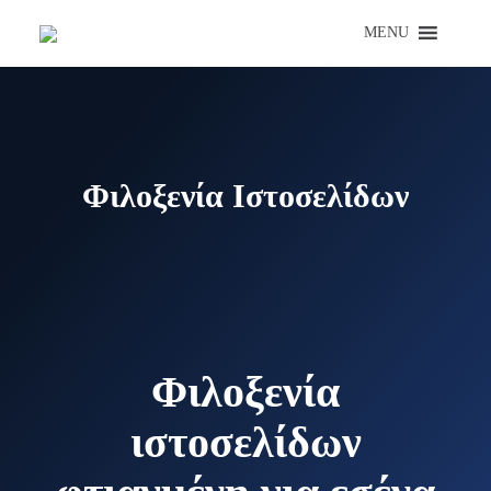
Μετάβαση
MENU
σε
περιεχόμενο
Φιλοξενία Ιστοσελίδων
Φιλοξενία
ιστοσελίδων