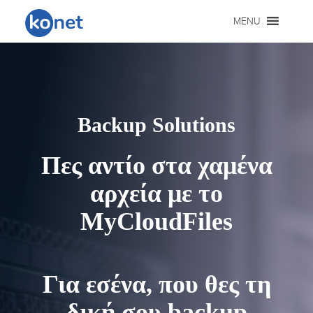
Μετάβαση
MENU
σε
περιεχόμενο
Backup Solutions
Πες αντίο στα χαμένα
αρχεία με το
MyCloudFiles
Για εσένα, που θες τη
δική σου backup