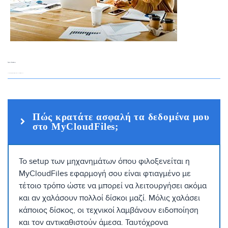
Συχνές Ερωτήσεις
Απαντήσεις σε συχνές ερωτήσεις σχετικά με το MyCloudFiles της NextCloud.
Πώς κρατάτε ασφαλή τα δεδομένα μου
στο MyCloudFiles;
Το setup των μηχανημάτων όπου φιλοξενείται η
MyCloudFiles εφαρμογή σου είναι φτιαγμένο με
τέτοιο τρόπο ώστε να μπορεί να λειτουργήσει ακόμα
και αν χαλάσουν πολλοί δίσκοι μαζί. Μόλις χαλάσει
κάποιος δίσκος, οι τεχνικοί λαμβάνουν ειδοποίηση
και τον αντικαθιστούν άμεσα. Ταυτόχρονα